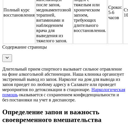
после запоя,
тяжелым или
Сроки:
Полный курс
медикаментозной
хроническим
С
5-6
восстановления
терапией,
запоем,
1
часов
витаминами и
требующих
наблюдением
длительного
врача для
восстановления.
выведения из
тяжелого запоя.
Содержание страницы
Длительный прием спиртного вызывает сильное отравление
на фоне алкогольной абстиненции. Наша клиника организует
экстренный вывод из запоя. Нарколог на дом для вывода из
запоя приедет по любому адресу в Салавате или проведет
мероприятия по детоксикации в стационаре.
Наркологическая
помощь
оказывается с сохранением конфиденциальности и
без постановки на учет в диспансере.
Определение запоя и важность
своевременного вмешательства