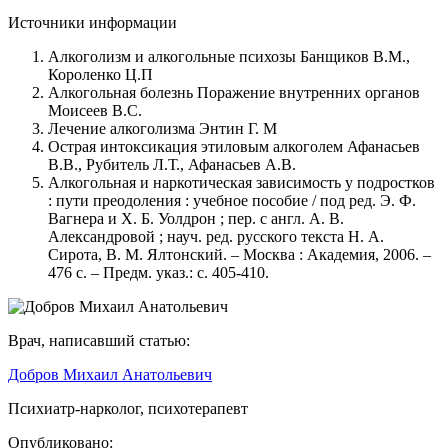
Источники информации
Алкоголизм и алкогольные психозы Банщиков В.М.,
Короленко Ц.П
Алкогольная болезнь Поражение внутренних органов
Моисеев В.С.
Лечение алкоголизма Энтин Г. М
Острая интоксикация этиловым алкоголем Афанасьев
В.В., Рубитель Л.Т., Афанасьев А.В.
Алкогольная и наркотическая зависимость у подростков
: пути преодоления : учебное пособие / под ред. Э. Ф.
Вагнера и Х. Б. Уолдрон ; пер. с англ. А. В.
Александровой ; науч. ред. русского текста Н. А.
Сирота, В. М. Ялтонский. – Москва : Академия, 2006. –
476 с. – Предм. указ.: с. 405-410.
Врач, написавший статью:
Добров Михаил Анатольевич
Психиатр-нарколог, психотерапевт
Опубликовано: