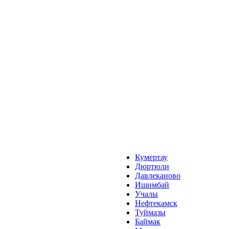
Кумертау
Дюртюли
Давлеканово
Ишимбай
Учалы
Нефтекамск
Туймазы
Баймак