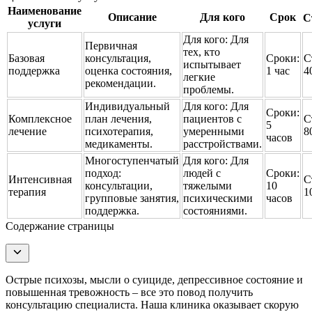
Наименование
Описание
Для кого
Срок
С
услуги
Для кого:
Для
Первичная
тех, кто
Базовая
консультация,
Сроки:
С
испытывает
поддержка
оценка состояния,
1 час
4
легкие
рекомендации.
проблемы.
Индивидуальный
Для кого:
Для
Сроки:
Комплексное
план лечения,
пациентов с
С
5
лечение
психотерапия,
умеренными
8
часов
медикаменты.
расстройствами.
Многоступенчатый
Для кого:
Для
подход:
людей с
Сроки:
Интенсивная
С
консультации,
тяжелыми
10
терапия
1
групповые занятия,
психическими
часов
поддержка.
состояниями.
Содержание страницы
Острые психозы, мысли о суициде, депрессивное состояние и
повышенная тревожность – все это повод получить
консультацию специалиста. Наша клиника оказывает скорую