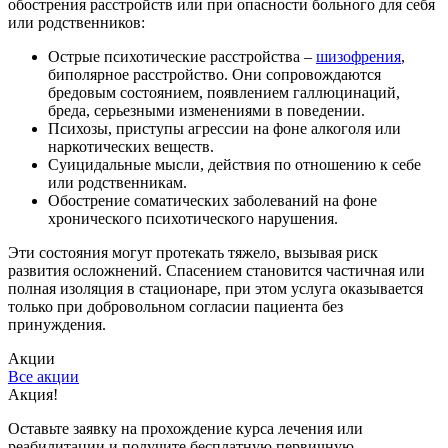
обострения расстройств или при опасности больного для себя
или родственников:
Острые психотические расстройства –
шизофрения
,
биполярное расстройство. Они сопровождаются
бредовым состоянием, появлением галлюцинаций,
бреда, серьезными изменениями в поведении.
Психозы, приступы агрессии на фоне алкоголя или
наркотических веществ.
Суицидальные мысли, действия по отношению к себе
или родственникам.
Обострение соматических заболеваний на фоне
хронического психотического нарушения.
Эти состояния могут протекать тяжело, вызывая риск
развития осложнений. Спасением становится частичная или
полная изоляция в стационаре, при этом услуга оказывается
только при добровольном согласии пациента без
принуждения.
Акции
Все акции
Акция!
Оставьте заявку на прохождение курса лечения или
реабилитации и получите бесплатную первичную