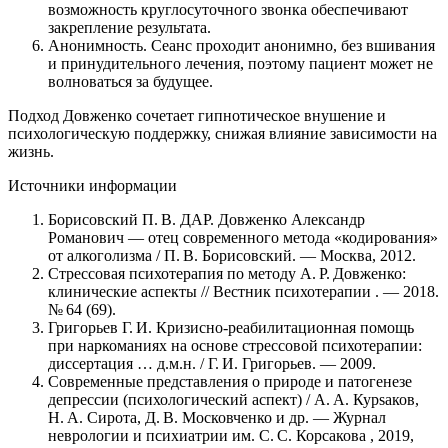
возможность круглосуточного звонка обеспечивают
закрепление результата.
Анонимность. Сеанс проходит анонимно, без вшивания
и принудительного лечения, поэтому пациент может не
волноваться за будущее.
Подход Довженко сочетает гипнотическое внушение и
психологическую поддержку, снижая влияние зависимости на
жизнь.
Источники информации
Борисовский П. В. ДАР. Довженко Александр
Романович — отец современного метода «кодирования»
от алкоголизма / П. В. Борисовский. — Москва, 2012.
Стрессовая психотерапия по методу А. Р. Довженко:
клинические аспекты // Вестник психотерапии . — 2018.
№ 64 (69).
Григорьев Г. И. Кризисно‑реабилитационная помощь
при наркоманиях на основе стрессовой психотерапии:
диссертация … д.м.н. / Г. И. Григорьев. — 2009.
Современные представления о природе и патогенезе
депрессии (психологический аспект) / А. А. Кур­sаков,
Н. А. Сирота, Д. В. Московченко и др. — Журнал
неврологии и психиатрии им. С. С. Корсакова , 2019,