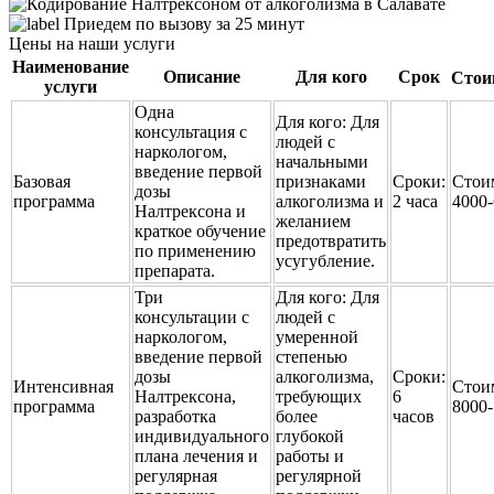
Приедем по вызову за 25 минут
Цены на наши услуги
Наименование
Описание
Для кого
Срок
Стои
услуги
Одна
Для кого:
Для
консультация с
людей с
наркологом,
начальными
введение первой
Базовая
признаками
Сроки:
Стои
дозы
программа
алкоголизма и
2 часа
4000
Налтрексона и
желанием
краткое обучение
предотвратить
по применению
усугубление.
препарата.
Три
Для кого:
Для
консультации с
людей с
наркологом,
умеренной
введение первой
степенью
дозы
алкоголизма,
Сроки:
Интенсивная
Стои
Налтрексона,
требующих
6
программа
8000
разработка
более
часов
индивидуального
глубокой
плана лечения и
работы и
регулярная
регулярной