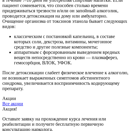
в течение 7-10 дней не употребляя спиртные напитки. Если
пациент сомневается, что способен столько времени
придерживаться трезвости и/или он запойный алкоголик,
проводится детоксикация на дому или амбулаторно.
Очищение организма от токсинов этанола бывает следующих
видов:
классическим с постановкой капельниц, в составе
которых соли, декстроза, витамины, мочегонное
средство и другие полезные компоненты;
аппаратным с форсированным выведением вредных
веществ непосредственно из крови — плазмаферез,
гемосорбция, ВЛОК, УФОК.
После детоксикации слабеет физическое влечение к алкоголю,
не возникает выраженных симптомов абстинентного
синдрома, увеличивается восприимчивость кодирующему
препарату.
Акции
Все акции
Акция!
Оставьте заявку на прохождение курса лечения или
реабилитации и получите бесплатную первичную
консультацию нарколога.