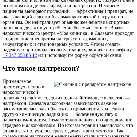
большое количество антиалкогольных средств, содержат они в
основном или дисульфирам, или налтрексон. И многие
пациенты выбирают последний — эффективный препарат, не
оказывающий серьезной фармакологической нагрузки на
организм. Он нейтрализует опьяняющее действие спиртных
напитков, делая их употребление бессмысленным. Врачи
наркологического центра «Моя клиника» в Салавате проводят
кодирование препаратом налтрексон в домашних,
амбулаторных и стационарных условиях. Чтобы создать
надежную противоалкогольную защиту, звоните по телефону
+7 347 258 85 12
или используйте форму обратной связи.
Что такое налтрексон?
Применяемое
преимущественно в
наркологической
практике средство содержит одно действующее вещество —
налтрексон. Сначала алкогольная зависимость даже не
рассматривалась, как область его применения. Им лечили
другую химическую аддикцию — болезненную тягу к
наркотикам-опиатам. Немало таких пациентов одновременно
страдало и алкоголизмом. По итогам терапии выяснялось, что
справиться получилось сразу с двумя зависимостями. Так
содержащие налтрексон медикаменты стали использоваться