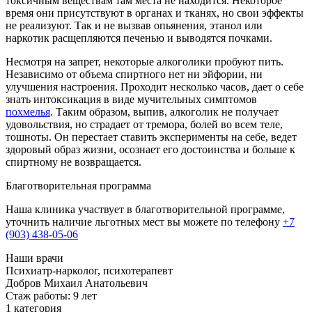
токсичным веществам там места не находится. Некоторое
время они присутствуют в органах и тканях, но свои эффекты
не реализуют. Так и не вызвав опьянения, этанол или
наркотик расщепляются печенью и выводятся почками.
Несмотря на запрет, некоторые алкоголики пробуют пить.
Независимо от объема спиртного нет ни эйфории, ни
улучшения настроения. Проходит несколько часов, дает о себе
знать интоксикация в виде мучительных симптомов
похмелья
. Таким образом, выпив, алкоголик не получает
удовольствия, но страдает от тремора, болей во всем теле,
тошноты. Он перестает ставить эксперименты на себе, ведет
здоровый образ жизни, осознает его достоинства и больше к
спиртному не возвращается.
Благотворительная программа
Наша клиника участвует в благотворительной программе,
уточнить наличие льготных мест вы можете по телефону
+7
(903) 438-05-06
Наши врачи
Психиатр-нарколог, психотерапевт
Добров Михаил Анатольевич
Стаж работы: 9 лет
1 категория