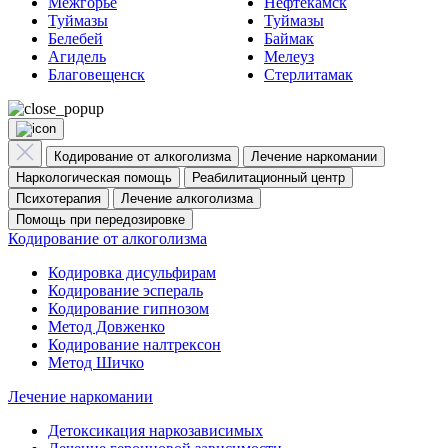
Межгорье
Нефтекамск
Туймазы
Туймазы
Белебей
Баймак
Агидель
Мелеуз
Благовещенск
Стерлитамак
Кодирование от алкоголизма
Лечение наркомании
Наркологическая помощь
Реабилитационный центр
Психотерапия
Лечение алкоголизма
Помощь при передозировке
Кодирование от алкоголизма
Кодировка дисульфирам
Кодирование эспераль
Кодирование гипнозом
Метод Довженко
Кодирование налтрексон
Метод Шичко
Лечение наркомании
Детоксикация наркозависимых